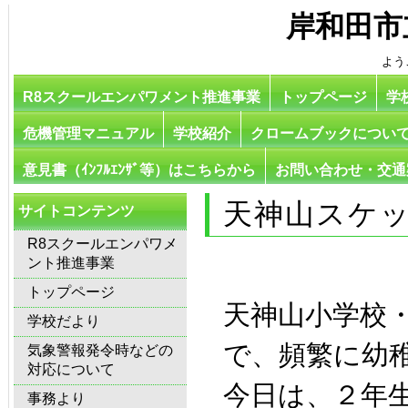
岸和田市
よう
R8スクールエンパワメント推進事業
トップページ
学
危機管理マニュアル
学校紹介
クロームブックについ
意見書（ｲﾝﾌﾙｴﾝｻﾞ等）はこちらから
お問い合わせ・交通
天神山スケッ
サイトコンテンツ
R8スクールエンパワメ
ント推進事業
トップページ
天神山小学校
学校だより
で、頻繁に幼
気象警報発令時などの
対応について
今日は、２年
事務より